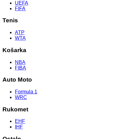
UEFA
FIFA
Tenis
ATP
WTA
Košarka
NBA
FIBA
Auto Moto
Formula 1
WRC
Rukomet
EHF
IHF
Ostalo