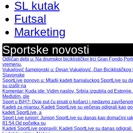
SL kutak
Futsal
Marketing
Sportske novosti
Odličan debi u
: Na drumskoj biciklističkoj trci Gran Fondo Por
vremenu,
Vukajlović šampionski u
: Dejan Vukajlović, član Biciklističkog 
Slavonske
SportLive ponovo u
: Mladji kadeti banjaluckog SportLive su d
su izašli na
Komentar: Kuda ide
: Vidim naslov, Srbija izgubila od Estonije.
Međutim, gle
Sport u BiH?
: Ovaj put ću pisati o košarci i nedavno završen
Kadeti za nijansu
: Kadeti SportLive su večeras odigrali kao gos
kadeti SportLive, a
Sport Live juniori
: Juniori SportLive su danas kao domaćini iak
81:54.Od početka su
Kadeti SportLive popravili
: Kadeti SportLive su danas odigral