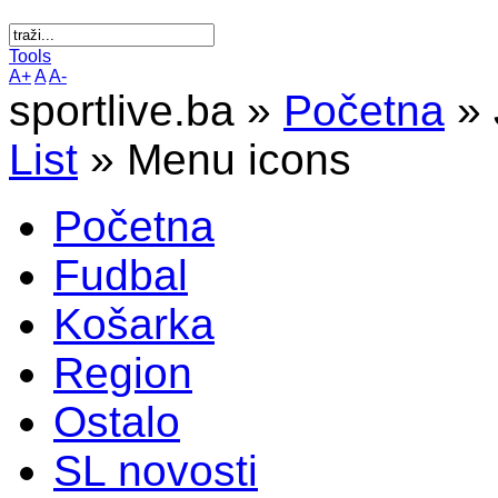
Tools
A+
A
A-
sportlive.ba »
Početna
»
List
»
Menu icons
Početna
Fudbal
Košarka
Region
Ostalo
SL novosti