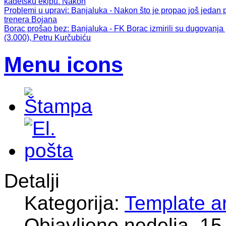
kadetsku ekipu. Nakon
Problemi u upravi
: Banjaluka - Nakon što je propao još jeda
trenera Bojana
Borac prošao bez
: Banjaluka - FK Borac izmirili su dugovanj
(3.000), Petru Kurčubiću
Menu icons
Detalji
Kategorija:
Template ar
Objavljeno nedelja, 15