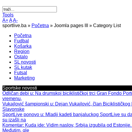
Tools
A+
A
A-
sportlive.ba »
Početna
»
Joomla pages III
»
Category List
Početna
Fudbal
Košarka
Region
Ostalo
SL novosti
SL kutak
Futsal
Marketing
Sportske novosti
Odličan debi u
: Na drumskoj biciklističkoj trci Gran Fondo Por
vremenu,
Vukajlović šampionski u
: Dejan Vukajlović, član Biciklističkog 
Slavonske
SportLive ponovo u
: Mladji kadeti banjaluckog SportLive su d
su izašli na
Komentar: Kuda ide
: Vidim naslov, Srbija izgubila od Estonije.
Međutim, gle