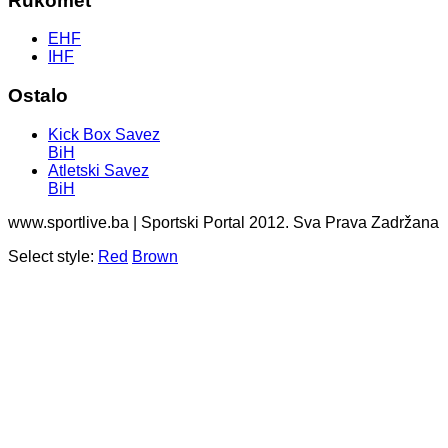
Rukomet
EHF
IHF
Ostalo
Kick Box Savez
BiH
Atletski Savez
BiH
www.sportlive.ba | Sportski Portal 2012. Sva Prava Zadržana
Select style:
Red
Brown