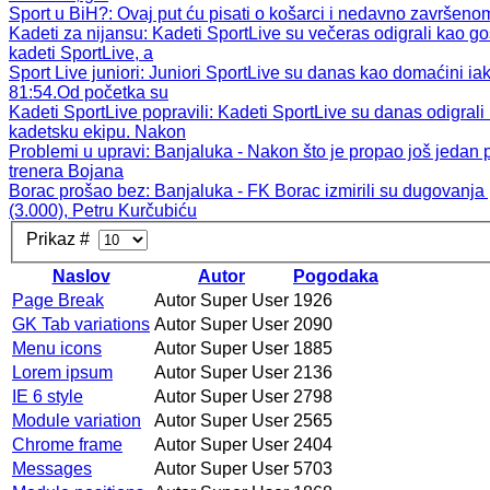
Sport u BiH?
: Ovaj put ću pisati o košarci i nedavno završen
Kadeti za nijansu
: Kadeti SportLive su večeras odigrali kao gos
kadeti SportLive, a
Sport Live juniori
: Juniori SportLive su danas kao domaćini iak
81:54.Od početka su
Kadeti SportLive popravili
: Kadeti SportLive su danas odigral
kadetsku ekipu. Nakon
Problemi u upravi
: Banjaluka - Nakon što je propao još jeda
trenera Bojana
Borac prošao bez
: Banjaluka - FK Borac izmirili su dugovanj
(3.000), Petru Kurčubiću
Prikaz #
Naslov
Autor
Pogodaka
Page Break
Autor Super User
1926
GK Tab variations
Autor Super User
2090
Menu icons
Autor Super User
1885
Lorem ipsum
Autor Super User
2136
IE 6 style
Autor Super User
2798
Module variation
Autor Super User
2565
Chrome frame
Autor Super User
2404
Messages
Autor Super User
5703