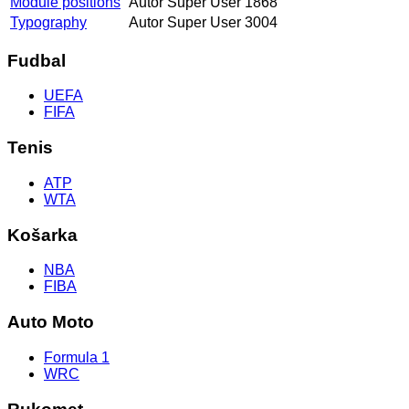
Module positions
Autor Super User
1868
Typography
Autor Super User
3004
Fudbal
UEFA
FIFA
Tenis
ATP
WTA
Košarka
NBA
FIBA
Auto Moto
Formula 1
WRC