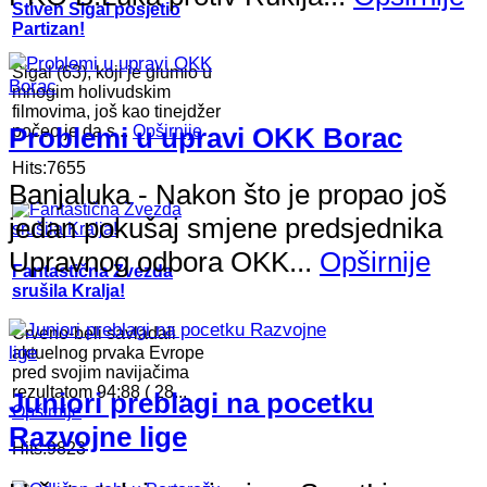
Stiven Sigal posjetio
Partizan!
Sigal (63), koji je glumio u
mnogim holivudskim
filmovima, još kao tinejdžer
počeo je da s...
Opširnije
Problemi u upravi OKK Borac
Hits:7655
Banjaluka - Nakon što je propao još
jedan pokušaj smjene predsjednika
Upravnog odbora OKK...
Opširnije
Fantastična Zvezda
srušila Kralja!
Crveno-beli savladali
aktuelnog prvaka Evrope
pred svojim navijačima
rezultatom 94:88 ( 28...
Juniori preblagi na pocetku
Opširnije
Razvojne lige
Hits:9823