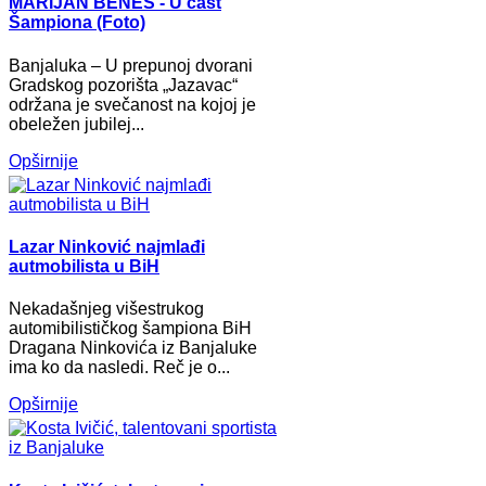
MARIJAN BENEŠ - U čast
Šampiona (Foto)
Banjaluka – U prepunoj dvorani
Gradskog pozorišta „Jazavac“
održana je svečanost na kojoj je
obeležen jubilej...
Opširnije
Lazar Ninković najmlađi
autmobilista u BiH
Nekadašnjeg višestrukog
automibilističkog šampiona BiH
Dragana Ninkovića iz Banjaluke
ima ko da nasledi. Reč je o...
Opširnije