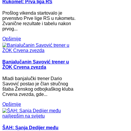
Rukomet: Prva liga RS
Prošlog vikenda startovalo je
prvenstvo Prve lige RS u rukometu.
Zvanične rezultate i tabelu nakon
prvog...
Opširnije
Banjalučanin Savović trener u
ŽOK Crvena zvezda
Mladi banjalučki trener Dario
Savović postao je član stručnog
štaba Ženskog odbojkaškog kluba
Crvena zvezda, gde...
Opširnije
ŠAH: Sanja Dedijer među