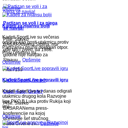
Opširnije
Partizan se voli i za njega
Kadeti za nijansu bolji
se navija!
Kadeti SportLive su večeras
Piše: Slavko
odigrali kao gosti utakmicu protiv
BASARANema Srbina, ma
Partizana i pružili dostojan otpor.
gde bio i živeo, da 1986.
Prvu četvrtinu su...
godine nije navijao za
Steauu...
Opširnije
Opširnije
Hits:7159
Kadeti SportLive popravili igru
Kadeti SportLive su danas odigrali
Oladi malo, Grofe?
utakmicu drugog kola Razvojne
lige PKO B.Luka protiv Rukija koji
Piše: Slavko
ima...
BASARANema press-
konferencije na kojoj
Opširnije
učestvuje šef stručnog
štaba Crvene zv...
Opširnije