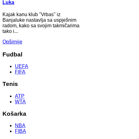
Luka
Kajak kanu klub ''Vrbas'' iz
Banjaluke nastavlja sa uspješnim
radom, kako sa svojim takmičarima
tako i...
Opširnije
Fudbal
UEFA
FIFA
Tenis
ATP
WTA
Košarka
NBA
FIBA