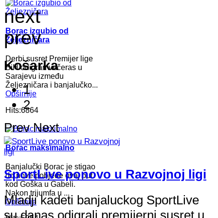
next
Borac izgubio od
prev
Željezničara
Derbi susret Premijer lige
Košarka
BiH odigran večeras u
Sarajevu između
Željezničara i banjalučko...
1
Opširnije
2
Hits:6864
Prev
Next
Borac maksimalno
Banjalučki Borac je stigao
SportLive ponovo u Razvojnoj ligi
do nove pobjede ovaj put
kod Goška u Gabeli.
Nakon trijumfa u ...
Mladji kadeti banjaluckog SportLive
Opširnije
su danas odigrali premijerni susret u