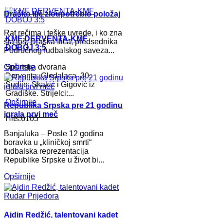
Draško Ilić zloupotrebio položaj
Rat rečima i teške uvrede, i ko zna
KMF DERVENTA-KMF
šta još, Draška Ilića, predsednika
DOBOJ 3:5
Područnog fudbalskog saveza...
Sportska dvorana
Opširnije
Derventa. Gledalaca 30.
Sudije: Skakić i Gigović iz
Gradiške. Strijelci:...
Opširnije
Republika Srpska pre 21 godinu
igrala prvi meč
Hits:6105
Banjaluka – Posle 12 godina
boravka u „kliničkoj smrti“
fudbalska reprezentacija
Republike Srpske u život bi...
Opširnije
Ajdin Redžić, talentovani kadet