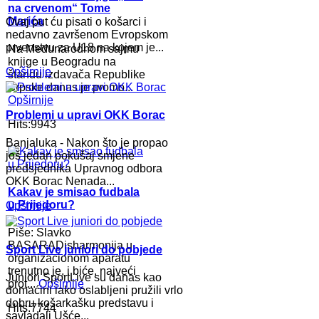
na crvenom“ Tome
Marića
Ovaj put ću pisati o košarci i
nedavno završenom Evropskom
prvenstvu za U18 na kojem je...
Na Međunarodnom sajmu
knjige u Beogradu na
Opširnije
štandu izdavača Republike
Srpske danas je promo...
Opširnije
Problemi u upravi OKK Borac
Hits:9943
Banjaluka - Nakon što je propao
još jedan pokušaj smjene
predsjednika Upravnog odbora
OKK Borac Nenada...
Kakav je smisao fudbala
u Prijedoru?
Opširnije
Piše: Slavko
BASARADisharmonija u
Sport Live juniori do pobjede
organizacionom aparatu
trenutno je, i biće, najveći
Juniori SportLive su danas kao
prot...
Opširnije
domaćini iako oslabljeni pružili vrlo
dobru košarkašku predstavu i
Hits:7744
savladali Ušće...