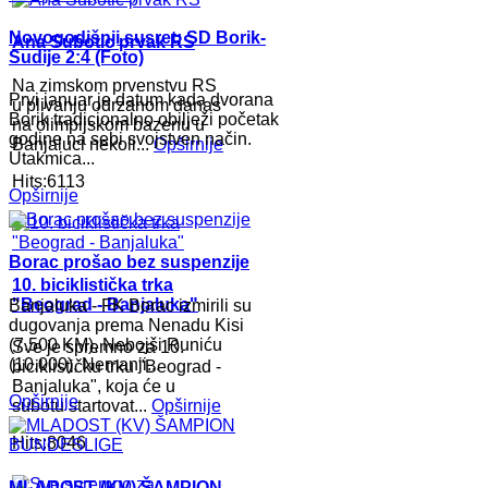
Novogodišnji susret: SD Borik-
Ana Subotic prvak RS
Sudije 2:4 (Foto)
Na zimskom prvenstvu RS
Prvi januar je datum kada dvorana
u plivanju odrzanom danas
Borik tradicionalno obilježi početak
na olimpijskom bazenu u
godine na sebi svojstven način.
Banjaluci nekoli...
Opširnije
Utakmica...
Hits:6113
Opširnije
Borac prošao bez suspenzije
10. biciklistička trka
"Beograd - Banjaluka"
Banjaluka - FK Borac izmirili su
dugovanja prema Nenadu Kisi
(7.500 KM), Nebojši Runiću
Sve je spremno za 10.
(10.000), Nemanji...
biciklističku trku "Beograd -
Banjaluka", koja će u
Opširnije
subotu startovat...
Opširnije
Hits:8046
MLADOST (KV) ŠAMPION