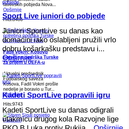
lavovskih pobjeda Nova...
Opširnije
Sport Live juniori do pobjede
Hits:8486
Juniori SportLive su danas kao
domaćini iako oslabljeni pružili vrlo
dobru košarkašku predstavu i...
Fadil Vokrri: Kosovu
Opširnije
potrebna podrška Turske
za prijem u UEFA-u
Aktuelni predsednik
Fudbalskog saveza
Kosova, Fadil Vokrri prošle
nedelje je boravio u Tur...
Kadeti SportLive popravili igru
Opširnije
Hits:9743
Kadeti SportLive su danas odigrali
utakmicu drugog kola Razvojne lige
PKO B.Luka protiv Rukija...
Opširnije