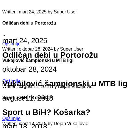
Written: mart 24, 2025 by Super User
Odličan debi u Portorožu
…
mart 24, 2025
Opširnije
Written: oktobar 28, 2024 by Super User
Odličan debi u Portorožu
Vukajlović šampionski u MTB ligi
oktobar 28, 2024
…
Opširnije
Vukajlović šampionski u MTB lig
Written: avgust 11, 2018 by Dejan Vukajlovic
avgust 11, 2018
Sport u BiH? Košarka?
…
Sport u BiH? Košarka?
Opširnije
Written: mart 18, 2018 by Dejan Vukajlovic
mart 18, 2018