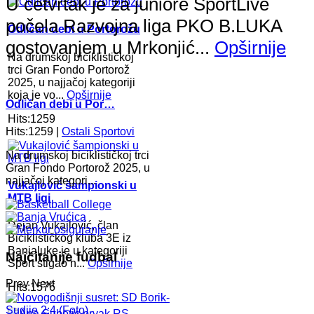
U četvrtak je za juniore SportLive
počela Razvojna liga PKO B.LUKA
Odličan debi u Portorožu
gostovanjem u Mrkonjić...
Opširnije
Na drumskoj biciklističkoj
trci Gran Fondo Portorož
2025, u najjačoj kategoriji
koja je vo...
Opširnije
Odličan debi u Por…
Hits:1259
Hits:1259 |
Ostali Sportovi
Na drumskoj biciklističkoj trci
Gran Fondo Portorož 2025, u
najjačoj kategori...
Vukajlović šampionski u
MTB ligi
Dejan Vukajlović, član
Biciklističkog kluba 3E iz
Banjaluke je u kategoriji
Najčitanije fudbal
Sport stigao n...
Opširnije
Prev
Next
Hits:1576