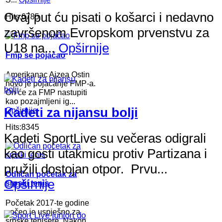
Ovaj put ću pisati o košarci i nedavno
Hits:6785
završenom Evropskom prvenstvu za
U18 na...
Opširnije
Fmp se pojačao
Amerikanac Ajzea Ostin
novo je pojačanje FMP-a.
On će za FMP nastupiti
kao pozajmljeni ig...
Kadeti za nijansu bolji
Opširnije
Hits:8345
Kadeti SportLive su večeras odigrali
kao gosti utakmicu protiv Partizana i
pružili dostojan otpor. Prvu...
Odličan početak za
Opširnije
srpski tenis
Početak 2017-te godine
počeo je uspješno za
srpske tenisere. Nakon