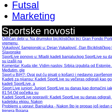
Futsal
Marketing
Sportske novosti
Odličan debi u
: Na drumskoj biciklističkoj trci Gran Fondo Por
vremenu,
Vukajlović šampionski u
: Dejan Vukajlović, član Biciklističkog 
Slavonske
SportLive ponovo u
: Mladji kadeti banjaluckog SportLive su d
su izašli na
Komentar: Kuda ide
: Vidim naslov, Srbija izgubila od Estonije.
Međutim, gle
Sport u BiH?
: Ovaj put ću pisati o košarci i nedavno završen
Kadeti za nijansu
: Kadeti SportLive su večeras odigrali kao gos
kadeti SportLive, a
Sport Live juniori
: Juniori SportLive su danas kao domaćini iak
81:54.Od početka su
Kadeti SportLive popravili
: Kadeti SportLive su danas odigral
kadetsku ekipu. Nakon
Problemi u upravi
: Banjaluka - Nakon što je propao još jeda
trenera Bojana