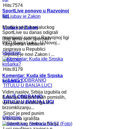
Hits:7574
SportLive ponovo u Razvojnoj
ligi
Mladji kadeti banjaluckog
Ljubav je Zakon
SportLive su danas odigrali
premijerni susret u Razvojnoj ligi
Top tema svih sportskih
PKO Banja Luka. U Novoj...
razgovora i debatnih
rasprava u Republici
Opširnije
Srpskoj je novi Zakon i ...
Opširnije
Hits:8179
Komentar: Kuda ide Srpska
košarka?
Vidim naslov, Srbija izgubila od
LAUŠ ODBRANIO
Estonije. Na prvi mah pomislih,
TITULU U BANJA LUCI
vjerovatno u karlingu ili u
brzomklizanju...
Sinoć je pred punim
Opširnije
tribinama igrališta
studentskog centra u Banja
Luci spuštena zavjesa n...