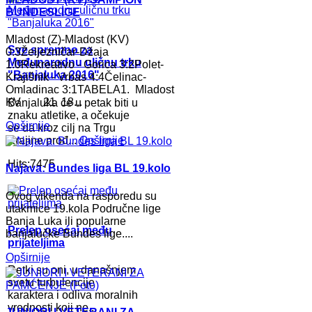
BUNDESLIGE
Mladost (Z)-Mladost (KV)
Sve spremno za
0:3Željezničar-Džaja
Međunarodnu uličnu trku
1:0Rekreativo - Gorica 3:2Polet-
"Banjaluka 2016"
Krajišnik - Vrbas 4:4Čelinac-
Omladinac 3:1TABELA1. Mladost
KV 21 18...
Banjaluka će u petak biti u
znaku atletike, a očekuje
Opširnije
se da kroz cilj na Trgu
Krajine prođ...
Opširnije
Hits:7475
Najava: Bundes liga BL 19.kolo
Ovog vikenda na rasporedu su
utakmice 19.kola Područne lige
Banja Luka ili popularne
Prelep osećaj među
banjalučke Bundes lige....
prijateljima
Opširnije
Retki su oni, u današnjem
svetu turbulencije
karaktera i odliva moralnih
vrednosti koji ne...