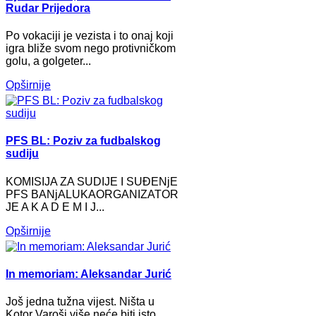
Rudar Prijedora
Po vokaciji je vezista i to onaj koji
igra bliže svom nego protivničkom
golu, a golgeter...
Opširnije
PFS BL: Poziv za fudbalskog
sudiju
KOMISIJA ZA SUDIJE I SUĐENjE
PFS BANjALUKAORGANIZATOR
JE A K A D E M I J...
Opširnije
In memoriam: Aleksandar Jurić
Još jedna tužna vijest. Ništa u
Kotor Varoši više neće biti isto.