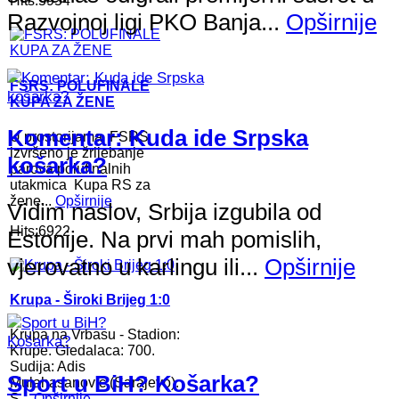
Hits:5954
Razvojnoj ligi PKO Banja...
Opširnije
FSRS: POLUFINALE
KUPA ZA ŽENE
Komentar: Kuda ide Srpska
U prostorijama FSRS
izvršeno je žrijebanje
košarka?
parova polufinalnih
utakmica Kupa RS za
žene...
Opširnije
Vidim naslov, Srbija izgubila od
Hits:6922
Estonije. Na prvi mah pomislih,
vjerovatno u karlingu ili...
Opširnije
Krupa - Široki Brijeg 1:0
Krupa na Vrbasu - Stadion:
Krupe. Gledalaca: 700.
Sudija: Adis
Sport u BiH? Košarka?
Mulahasanović (Sarajevo).
S...
Opširnije