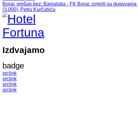
Borac prošao bez
: Banjaluka - FK Borac izmirili su dugovanj
(3.000), Petru Kurčubiću
Izdvajamo
badge
src
link
src
link
src
link
src
link