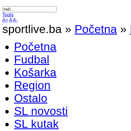
Tools
A+
A
A-
sportlive.ba »
Početna
»
Početna
Fudbal
Košarka
Region
Ostalo
SL novosti
SL kutak