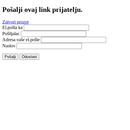
Pošalji ovaj link prijatelju.
Zatvori prozor
El.pošta ka
Pošiljalac
Adresa vaše el.pošte
Naslov
Pošalji
Odustani